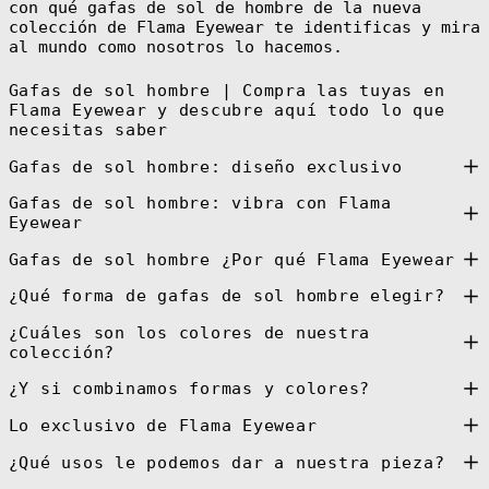
con qué gafas de sol de hombre de la nueva
colección de Flama Eyewear te identificas y mira
Greenland (DKK
kr.)
al mundo como nosotros lo hacemos.
Grenada (XCD $)
Gafas de sol hombre | Compra las tuyas en
Guadeloupe (EUR
Flama Eyewear y descubre aquí todo lo que
€)
necesitas saber
Guatemala (GTQ
Q)
Gafas de sol hombre: diseño exclusivo
Guernsey (GBP
£)
Gafas de sol hombre: vibra con Flama
Guinea (GNF Fr)
Eyewear
Guinea-Bissau
Gafas de sol hombre ¿Por qué Flama Eyewear
(XOF Fr)
Guyana (GYD $)
¿Qué forma de gafas de sol hombre elegir?
Haiti (EUR €)
¿Cuáles son los colores de nuestra
Honduras (HNL
colección?
L)
Hong Kong SAR
¿Y si combinamos formas y colores?
(HKD $)
Lo exclusivo de Flama Eyewear
Hungary (HUF
Ft)
¿Qué usos le podemos dar a nuestra pieza?
Iceland (ISK
kr)