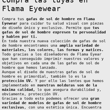
Islands (FKP £)
Flama Eyewear
Faroe Islands
(DKK kr.)
Fiji (FJD $)
Compra tus
gafas de sol de hombre en Flama
Eyewear
para cuidar tu salud visual con piezas
Finland (EUR €)
de diseño único y exclusivo. Permite que
tus
France (EUR €)
gafas de sol de hombre expresen tu personalidad
y hablen por ti.
French Guiana
(EUR €)
En toda nuestra nueva colección de gafas de sol
de hombre encontramos una
amplia variedad de
French
Polynesia (XPF
materiales, los colores, las formas y matices.
Fr)
Todo gracias a los diseñadores de Flama Eyear
French Southern
que han conseguido imprimir nuestros valores y
Territories
(EUR €)
objetivos en cada una de las gafas de sol de
hombre que hemos lanzado.
Gabon (XOF Fr)
Aunque el diseño de nuestras gafas de sol de
Gambia (GMD D)
hombre es primordial, también lo es la
protección UV.
Y por ello las lentes que hemos
Georgia (EUR €)
implementado en
nuestras molduras son de la
Germany (EUR €)
máxima calidad,
lo que asegura durabilidad y,
obviamente, protección UV.
Ghana (EUR €)
Gracias a todo esto podemos ofrecer una
gran
Gibraltar (GBP
variedad de modelos de gafas de sol de hombre
£)
exclusivas
, con una estética única. Encuentra
Greece (EUR €)