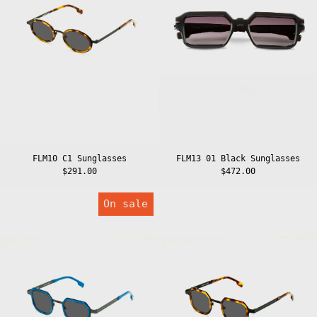
FLM10 C1 Sunglasses
FLM13 01 Black Sunglasses
$291.00
$472.00
FLM07
FLM07
On sale
C5
C1
Sunglasses
Sunglasses