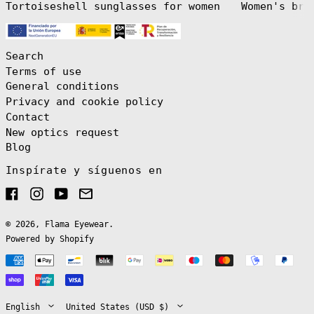
Tortoiseshell sunglasses for women
Women's bro
India (INR ₹)
Indonesia (IDR
Rp)
Iraq (EUR €)
Search
Terms of use
Ireland (EUR €)
General conditions
Isle of Man
(GBP £)
Privacy and cookie policy
Contact
Israel (ILS ₪)
New optics request
Italy (EUR €)
Blog
Jamaica (JMD $)
Inspírate y síguenos en
Japan (JPY ¥)
Jersey (EUR €)
Facebook
Instagram
YouTube
Email
Jordan (EUR €)
© 2026,
Flama Eyewear
.
Kazakhstan (KZT
₸)
Powered by Shopify
Kenya (KES KSh)
Payment
Kiribati (EUR
English
methods
€)
Español
Kosovo (EUR €)
Language
Country/region
English
United States (USD $)
Kuwait (EUR €)