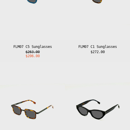
FLM07 C5 Sunglasses
FLM07 C1 Sunglasses
Regular
$263.00
$272.00
price
Sale
$206.00
price
FLM06
FLM05
C1
C1
Sunglasses
Sunglasses