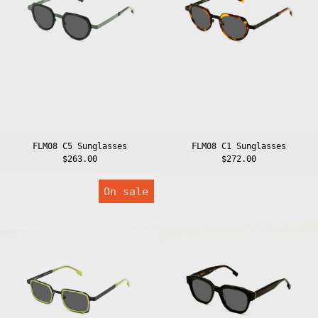
Burkina Faso
(XOF Fr)
Burundi (BIF
Fr)
Cambodia (KHR
៛)
Cameroon (XAF
CFA)
Canada (CAD $)
Cape Verde (CVE
FLM08 C5 Sunglasses
FLM08 C1 Sunglasses
$)
$263.00
$272.00
Caribbean
Netherlands
FLM06
FLM03
(USD $)
On sale
C5
C1
Cayman Islands
Sunglasses
Sunglasses
(KYD $)
Central African
Republic (XAF
CFA)
Chad (XAF CFA)
Chile (EUR €)
China (CNY ¥)
Christmas