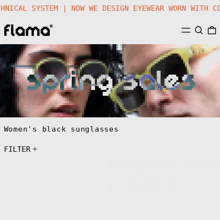
A TECHNICAL SYSTEM | NOW WE DESIGN EYEWEAR WORN WI
MENU
SEARC
Women's black sunglasses
FILTER
FLM10
FLM13
C1
01
Sunglasses
Black
Sunglasses