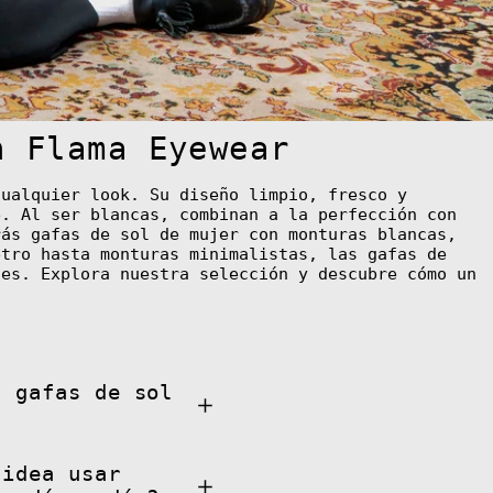
Bolivia (BOB Bs.)
Bosnia &
Herzegovina (BAM
КМ)
Botswana (BWP P)
n Flama Eyewear
Bouvet Island (EUR
€)
ualquier look. Su diseño limpio, fresco y
Brazil (EUR €)
e. Al ser blancas, combinan a la perfección con
rás gafas de sol de mujer con monturas blancas,
British Indian
Ocean Territory
etro hasta monturas minimalistas, las gafas de
(USD $)
les. Explora nuestra selección y descubre cómo un
British Virgin
Islands (USD $)
Brunei (BND $)
Bulgaria (EUR €)
s gafas de sol
Burkina Faso (XOF
Fr)
Burundi (BIF Fr)
 idea usar
Cambodia (KHR ៛)