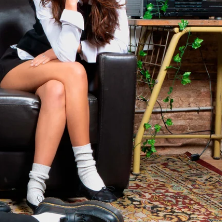
Aruba (AWG ƒ)
Ascension Island
(SHP £)
Australia (AUD $)
Austria (EUR €)
Azerbaijan (AZN ₼)
Bahamas (BSD $)
Bahrain (EUR €)
Bangladesh (BDT ৳)
Barbados (BBD $)
Belarus (EUR €)
Belgium (EUR €)
Belize (BZD $)
Benin (XOF Fr)
Bermuda (USD $)
Bhutan (EUR €)