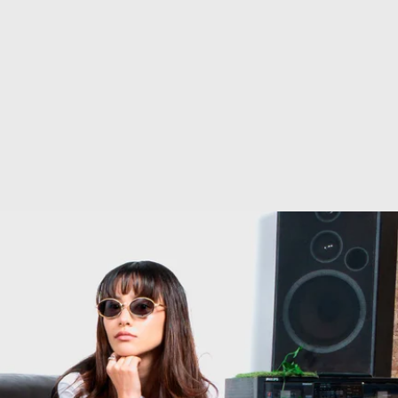
Afghanistan (AFN ؋)
Åland Islands (EUR
€)
Albania (ALL L)
Algeria (DZD د.ج)
Andorra (EUR €)
Angola (EUR €)
Anguilla (XCD $)
Antigua & Barbuda
(XCD $)
Argentina (EUR €)
Armenia (AMD դր.)