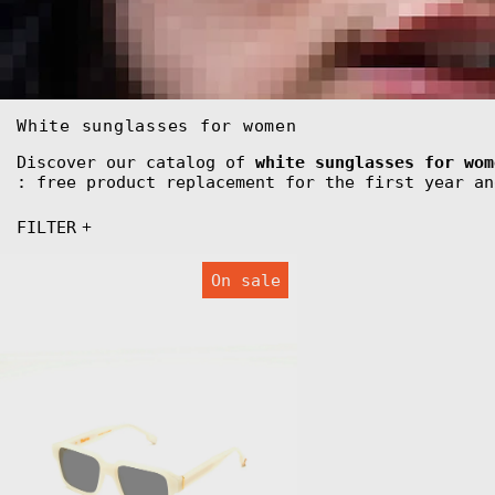
White sunglasses for women
Discover our catalog of
white sunglasses for wom
: free product replacement for the first year an
FILTER
FLM04
On sale
C5
Sunglasses