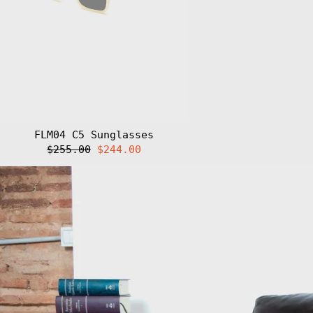
FLM04 C5 Sunglasses
Regular
Sale
$255.00
$244.00
price
price