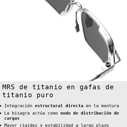
Costa Rica (CRC
₡)
Côte d’Ivoire
(XOF Fr)
Croatia (EUR €)
Curaçao (ANG ƒ)
Cyprus (EUR €)
Czechia (CZK
Kč)
Denmark (DKK
kr.)
Djibouti (DJF
Fdj)
Dominica (XCD
$)
MRS de titanio en gafas de
Dominican
Republic (DOP
titanio puro
$)
Ecuador (USD $)
Integración
estructural directa
en la montura
Egypt (EGP ج.م)
La bisagra actúa como
nodo de distribución de
El Salvador
cargas
(USD $)
Mayor rigidez y estabilidad a largo plazo
Equatorial