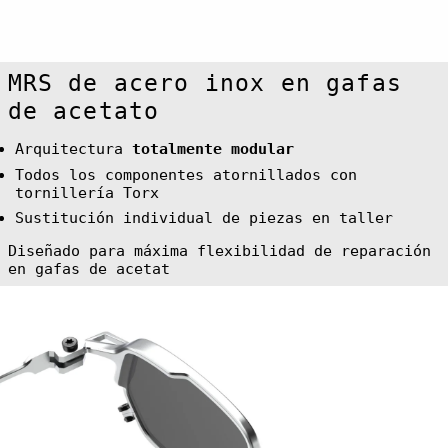
Cayman Islands
(KYD $)
Central African
Republic (XAF
CFA)
MRS de acero inox en gafas
Chad (XAF CFA)
de acetato
Chile (EUR €)
Arquitectura
totalmente modular
China (CNY ¥)
Todos los componentes atornillados con
Christmas
Island (AUD $)
tornillería Torx
Cocos (Keeling)
Sustitución individual de piezas en taller
Islands (AUD $)
Diseñado para máxima flexibilidad de reparación
Colombia (EUR
€)
en gafas de acetat
Comoros (KMF
Fr)
Congo -
Brazzaville
(XAF CFA)
Congo -
Kinshasa (CDF
Fr)
Cook Islands
(NZD $)