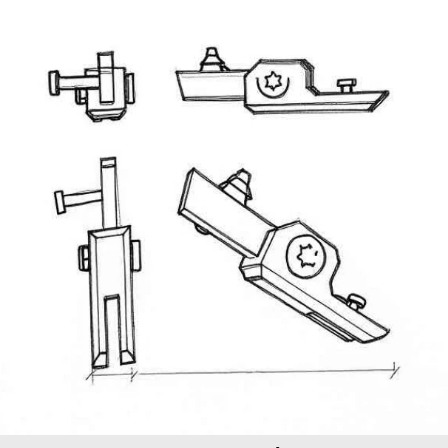
Afghanistan
(AFN ؋)