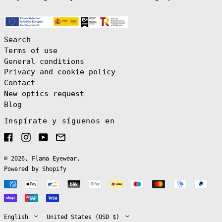
Guinea (XAF
CFA)
Eritrea (EUR €)
Estonia (EUR €)
Search
Terms of use
Eswatini (EUR
€)
General conditions
Ethiopia (ETB
Privacy and cookie policy
Br)
Contact
Falkland
Islands (FKP £)
New optics request
Blog
Faroe Islands
(DKK kr.)
Inspírate y síguenos en
Fiji (FJD $)
Facebook
Instagram
YouTube
Email
Finland (EUR €)
France (EUR €)
© 2026,
Flama Eyewear
.
French Guiana
(EUR €)
Powered by Shopify
French
Payment
Polynesia (XPF
Fr)
English
methods
French Southern
Español
Territories
Language
Country/region
(EUR €)
English
United States (USD $)