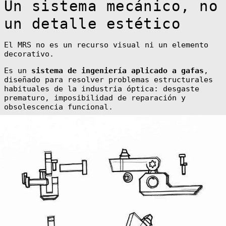
Un sistema mecánico, no
Åland Islands
(EUR €)
un detalle estético
Albania (ALL L)
Algeria (DZD
El MRS no es un recurso visual ni un elemento
د.ج)
decorativo.
Andorra (EUR €)
Es un
sistema de ingeniería aplicado a gafas
,
Angola (EUR €)
diseñado para resolver problemas estructurales
habituales de la industria óptica: desgaste
Anguilla (XCD
$)
prematuro, imposibilidad de reparación y
obsolescencia funcional.
Antigua &
Barbuda (XCD $)
Argentina (EUR
€)
Armenia (AMD
դր.)
Aruba (AWG ƒ)
Ascension
Island (SHP £)
Australia (AUD
$)
Austria (EUR €)
Azerbaijan (AZN