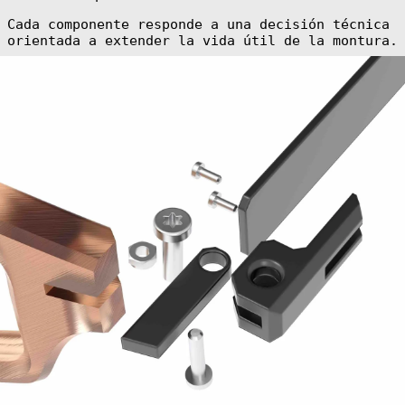
(EUR €)
Cada componente responde a una decisión técnica
Brazil (EUR €)
orientada a extender la vida útil de la montura.
British Indian
Ocean Territory
(USD $)
British Virgin
Islands (USD $)
Brunei (BND $)
Bulgaria (EUR
€)
Burkina Faso
(XOF Fr)
Burundi (BIF
Fr)
Cambodia (KHR
៛)
Cameroon (XAF
CFA)
Canada (CAD $)
Cape Verde (CVE
$)
Caribbean
Netherlands
(USD $)