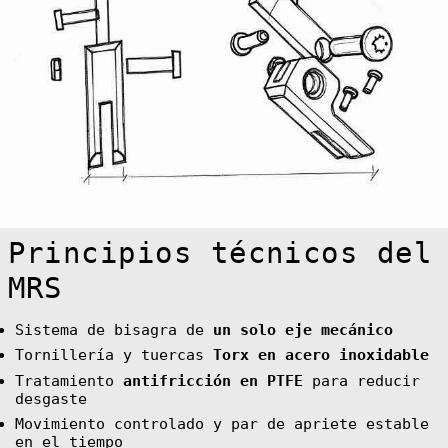
₼)
Bahamas (BSD $)
Bahrain (EUR €)
Bangladesh (BDT
৳)
Barbados (BBD
$)
Belarus (EUR €)
Belgium (EUR €)
Belize (BZD $)
Benin (XOF Fr)
Principios técnicos del
Bermuda (USD $)
MRS
Bhutan (EUR €)
Bolivia (BOB
Sistema de bisagra de
un solo eje mecánico
Bs.)
Tornillería y tuercas
Torx en acero inoxidable
Bosnia &
Herzegovina
Tratamiento
antifricción en PTFE
para reducir
(BAM КМ)
desgaste
Botswana (BWP
P)
Movimiento controlado y par de apriete estable
en el tiempo
Bouvet Island