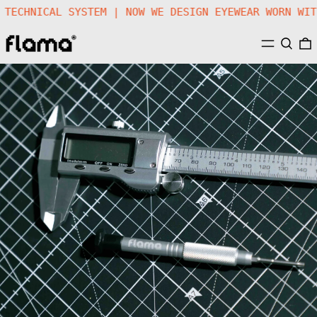
ED A TECHNICAL SYSTEM | NOW WE DESIGN EYEWEAR WORN
MENU
SEARC