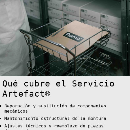
Belgium (EUR €)
Belize (BZD $)
Benin (XOF Fr)
Bermuda (USD $)
Bhutan (EUR €)
Bolivia (BOB
Bs.)
Bosnia &
Herzegovina
(BAM КМ)
Botswana (BWP
P)
Bouvet Island
Qué cubre el Servicio
(EUR €)
Artefact®
Brazil (EUR €)
British Indian
Ocean Territory
(USD $)
Reparación y sustitución de componentes
mecánicos
British Virgin
Islands (USD $)
Mantenimiento estructural de la montura
Brunei (BND $)
Ajustes técnicos y reemplazo de piezas