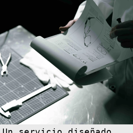
Afghanistan
(AFN ؋)
Åland Islands
(EUR €)
Albania (ALL L)
Algeria (DZD
د.ج)
Andorra (EUR €)
Angola (EUR €)
Un servicio diseñado