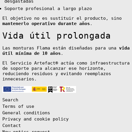
desgastadas
Bulgaria (EUR
€)
Soporte profesional a largo plazo
Burkina Faso
(XOF Fr)
El objetivo no es sustituir el producto, sino
Burundi (BIF
mantenerlo operativo durante años
.
Fr)
Vida útil prolongada
Cambodia (KHR
៛)
Cameroon (XAF
Las monturas Flama están diseñadas para una
vida
CFA)
útil mínima de 10 años
.
Canada (CAD $)
El Servicio Artefact® actúa como infraestructura
Cape Verde (CVE
$)
de soporte para alcanzar ese horizonte,
reduciendo residuos y evitando reemplazos
Caribbean
Netherlands
innecesarios.
(USD $)
Cayman Islands
(KYD $)
Central African
Search
Republic (XAF
CFA)
Terms of use
General conditions
Chad (XAF CFA)
Privacy and cookie policy
Chile (EUR €)
Contact
China (CNY ¥)
New optics request