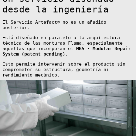
Anguilla (XCD
desde la ingeniería
$)
Antigua &
Barbuda (XCD $)
El Servicio Artefact® no es un añadido
Argentina (EUR
posterior.
€)
Armenia (AMD
Está diseñado en paralelo a la arquitectura
դր.)
técnica de las monturas Flama, especialmente
aquellas que incorporan el
MRS · Modular Repair
Aruba (AWG ƒ)
System (patent pending)
.
Ascension
Island (SHP £)
Esto permite intervenir sobre el producto sin
Australia (AUD
comprometer su estructura, geometría ni
$)
rendimiento mecánico.
Austria (EUR €)
Azerbaijan (AZN
₼)
Bahamas (BSD $)
Bahrain (EUR €)
Bangladesh (BDT
৳)
Barbados (BBD
$)
Belarus (EUR €)