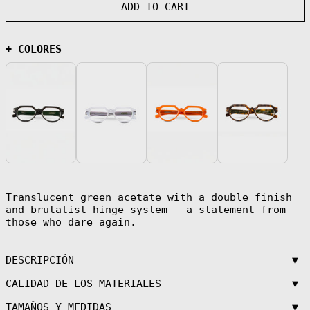
ADD TO CART
Åland Islands
(EUR €)
Albania (ALL L)
+ COLORES
Algeria (DZD
د.ج)
Andorra (EUR €)
Angola (EUR €)
Anguilla (XCD
$)
Antigua &
Barbuda (XCD $)
Argentina (EUR
€)
Translucent green acetate with a double finish
Armenia (AMD
դր.)
and brutalist hinge system — a statement from
those who dare again.
Aruba (AWG ƒ)
Ascension
Island (SHP £)
▼
DESCRIPCIÓN
Australia (AUD
$)
▼
CALIDAD DE LOS MATERIALES
Austria (EUR €)
▼
TAMAÑOS Y MEDIDAS
Azerbaijan (AZN