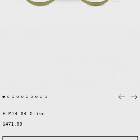
Previo
Ne
slide
sl
FLM14 04 Olive
Regular
$471.00
price
Afghanistan
(AFN ؋)