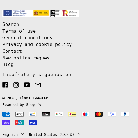
(EUR €)
Brazil (EUR €)
British Indian
Ocean Territory
Search
(USD $)
Terms of use
British Virgin
Islands (USD $)
General conditions
Brunei (BND $)
Privacy and cookie policy
Contact
Bulgaria (EUR
€)
New optics request
Burkina Faso
Blog
(XOF Fr)
Inspírate y síguenos en
Burundi (BIF
Fr)
Facebook
Instagram
YouTube
Email
Cambodia (KHR
៛)
Cameroon (XAF
© 2026,
Flama Eyewear
.
CFA)
Powered by Shopify
Canada (CAD $)
Payment
Cape Verde (CVE
English
methods
$)
Español
Caribbean
Netherlands
Language
Country/region
English
United States (USD $)
(USD $)