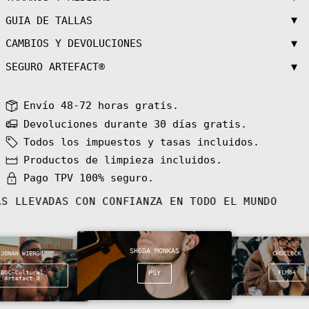
₼)
▼
GUIA DE TALLAS
Bahamas (BSD $)
▼
CAMBIOS Y DEVOLUCIONES
Bahrain (EUR €)
Bangladesh (BDT
▼
SEGURO ARTEFACT®
৳)
Barbados (BBD
$)
Envío 48-72 horas gratis.
Belarus (EUR €)
Devoluciones durante 30 días gratis.
Belgium (EUR €)
Todos los impuestos y tasas incluidos.
Belize (BZD $)
Productos de limpieza incluidos.
Benin (XOF Fr)
Pago TPV 100% seguro.
Bermuda (USD $)
FAS LLEVADAS CON CONFIANZA EN TODO EL MUNDO
Bhutan (EUR €)
Bolivia (BOB
Bs.)
Bosnia &
SHODA MONKAS
Herzegovina
JONAN WIERGO
CHOCLOCK
(BAM КМ)
DDC-Cultural
PSY
FLM04
Botswana (BWP
Artefact 0
P)
Bouvet Island