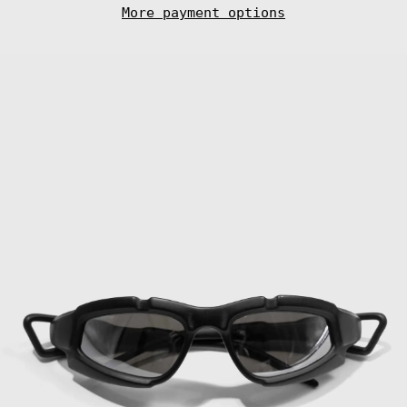
₼)
More payment options
Bahamas (BSD $)
Bahrain (EUR €)
Bangladesh (BDT
৳)
Barbados (BBD
$)
Belarus (EUR €)
Belgium (EUR €)
Belize (BZD $)
Benin (XOF Fr)
Bermuda (USD $)
Bhutan (EUR €)
Bolivia (BOB
Bs.)
Bosnia &
Herzegovina
(BAM КМ)
Botswana (BWP
P)
Bouvet Island
(EUR €)