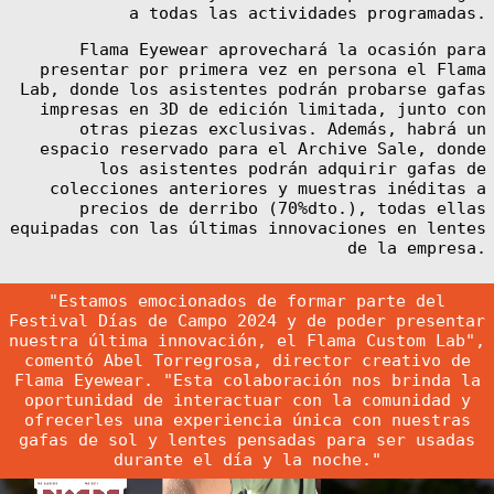
Guinea (XAF
a todas las actividades programadas.
CFA)
Flama Eyewear aprovechará la ocasión para
Eritrea (EUR €)
presentar por primera vez en persona el Flama
Estonia (EUR €)
Lab, donde los asistentes podrán probarse gafas
Eswatini (EUR
impresas en 3D de edición limitada, junto con
€)
otras piezas exclusivas. Además, habrá un
Ethiopia (ETB
espacio reservado para el Archive Sale, donde
Br)
los asistentes podrán adquirir gafas de
colecciones anteriores y muestras inéditas a
Falkland
Islands (FKP £)
precios de derribo (70%dto.), todas ellas
equipadas con las últimas innovaciones en lentes
Faroe Islands
(DKK kr.)
de la empresa.
Fiji (FJD $)
Finland (EUR €)
"Estamos emocionados de formar parte del
Festival Días de Campo 2024 y de poder presentar
France (EUR €)
nuestra última innovación, el Flama Custom Lab",
French Guiana
comentó Abel Torregrosa, director creativo de
(EUR €)
Flama Eyewear. "Esta colaboración nos brinda la
French
oportunidad de interactuar con la comunidad y
Polynesia (XPF
ofrecerles una experiencia única con nuestras
Fr)
gafas de sol y lentes pensadas para ser usadas
French Southern
durante el día y la noche."
Territories
(EUR €)