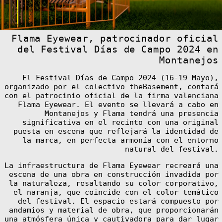
Costa Rica (CRC
₡)
Côte d’Ivoire
(XOF Fr)
Flama Eyewear, patrocinador oficial
Croatia (EUR €)
del Festival Días de Campo 2024 en
Curaçao (ANG ƒ)
Montanejos
Cyprus (EUR €)
El Festival Días de Campo 2024 (16-19 Mayo),
Czechia (CZK
Kč)
organizado por el colectivo theBasement, contará
con el patrocinio oficial de la firma valenciana
Denmark (DKK
kr.)
Flama Eyewear. El evento se llevará a cabo en
Montanejos y Flama tendrá una presencia
Djibouti (DJF
Fdj)
significativa en el recinto con una original
puesta en escena que reflejará la identidad de
Dominica (XCD
$)
la marca, en perfecta armonía con el entorno
natural del festival.
Dominican
Republic (DOP
$)
La infraestructura de Flama Eyewear recreará una
escena de una obra en construcción invadida por
Ecuador (USD $)
la naturaleza, resaltando su color corporativo,
Egypt (EGP ج.م)
el naranja, que coincide con el color temático
del festival. El espacio estará compuesto por
El Salvador
(USD $)
andamios y material de obra, que proporcionarán
una atmósfera única y cautivadora para dar lugar
Equatorial