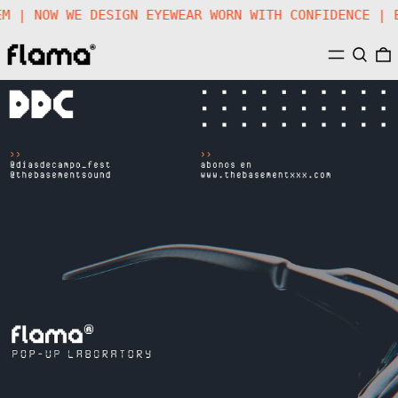
 SYSTEM | NOW WE DESIGN EYEWEAR WORN WITH CONFIDEN
MENU
SEARC