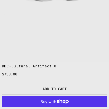
Brazil (EUR €)
British Indian
Ocean Territory
(USD $)
British Virgin
Islands (USD $)
Brunei (BND $)
Bulgaria (EUR
€)
Burkina Faso
(XOF Fr)
Burundi (BIF
Fr)
DDC-Cultural Artifact 0
Cambodia (KHR
៛)
Regular
$753.00
Cameroon (XAF
price
CFA)
Canada (CAD $)
ADD TO CART
Cape Verde (CVE
$)
Caribbean
Netherlands
(USD $)