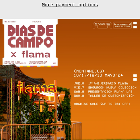
Cayman Islands
More payment options
(KYD $)
Central African
Republic (XAF
CFA)
Chad (XAF CFA)
Chile (EUR €)
China (CNY ¥)
Christmas
Island (AUD $)
Cocos (Keeling)
Islands (AUD $)
Colombia (EUR
€)
Comoros (KMF
Fr)
Congo -
Brazzaville
(XAF CFA)
Congo -
Kinshasa (CDF
Fr)
Cook Islands
(NZD $)