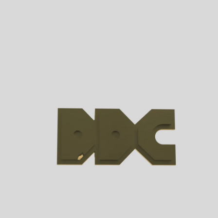
Afghanistan
(AFN ؋)