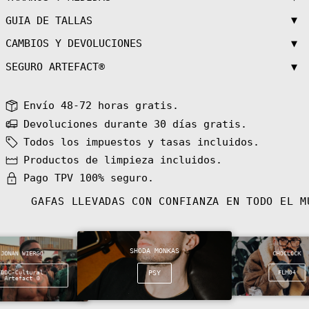
₼)
▼
GUIA DE TALLAS
Bahamas (BSD $)
▼
CAMBIOS Y DEVOLUCIONES
Bahrain (EUR €)
Bangladesh (BDT
▼
SEGURO ARTEFACT®
৳)
Barbados (BBD
$)
Envío 48-72 horas gratis.
Belarus (EUR €)
Devoluciones durante 30 días gratis.
Belgium (EUR €)
Todos los impuestos y tasas incluidos.
Belize (BZD $)
Productos de limpieza incluidos.
Benin (XOF Fr)
Pago TPV 100% seguro.
Bermuda (USD $)
GAFAS LLEVADAS CON CONFIANZA EN TODO EL 
Bhutan (EUR €)
Bolivia (BOB
Bs.)
Bosnia &
SHODA MONKAS
Herzegovina
JONAN WIERGO
CHOCLOCK
(BAM КМ)
DDC-Cultural
PSY
FLM04
Botswana (BWP
Artefact 0
P)
Bouvet Island