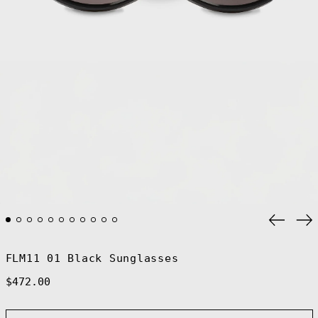
Previo
Ne
slide
sl
FLM11 01 Black Sunglasses
Regular
$472.00
price
Afghanistan
(AFN ؋)