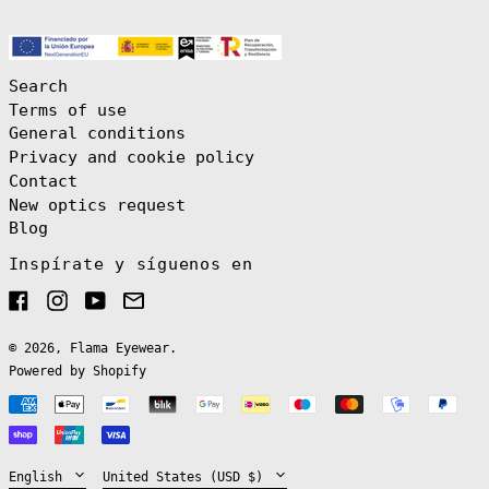
(EUR €)
Brazil (EUR €)
British Indian
Ocean Territory
Search
(USD $)
Terms of use
British Virgin
Islands (USD $)
General conditions
Brunei (BND $)
Privacy and cookie policy
Contact
Bulgaria (EUR
€)
New optics request
Burkina Faso
Blog
(XOF Fr)
Inspírate y síguenos en
Burundi (BIF
Fr)
Facebook
Instagram
YouTube
Email
Cambodia (KHR
៛)
Cameroon (XAF
© 2026,
Flama Eyewear
.
CFA)
Powered by Shopify
Canada (CAD $)
Payment
Cape Verde (CVE
English
methods
$)
Español
Caribbean
Netherlands
Language
Country/region
English
United States (USD $)
(USD $)