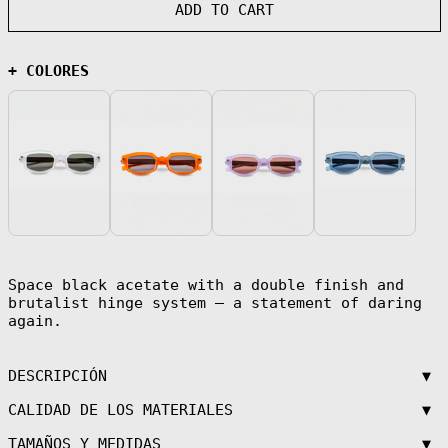
ADD TO CART
Åland Islands
(EUR €)
Albania (ALL L)
+ COLORES
Algeria (DZD
د.ج)
Andorra (EUR €)
Angola (EUR €)
Anguilla (XCD
$)
Antigua &
Barbuda (XCD $)
Argentina (EUR
€)
Space black acetate with a double finish and
Armenia (AMD
դր.)
brutalist hinge system — a statement of daring
again.
Aruba (AWG ƒ)
Ascension
Island (SHP £)
▼
DESCRIPCIÓN
Australia (AUD
$)
▼
CALIDAD DE LOS MATERIALES
Austria (EUR €)
▼
TAMAÑOS Y MEDIDAS
Azerbaijan (AZN