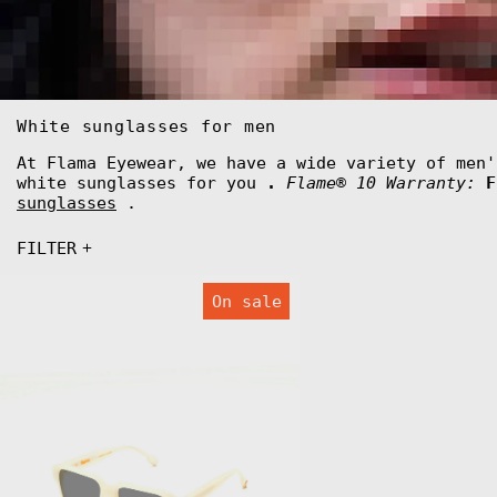
White sunglasses for men
At Flama Eyewear, we have a wide variety of men'
white sunglasses for you
.
Flame® 10 Warranty:
F
sunglasses
.
FILTER
FLM04
On sale
C5
Sunglasses