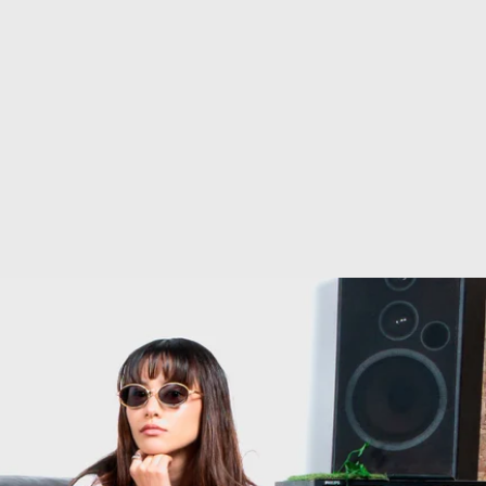
Afghanistan (AFN ؋)
Åland Islands (EUR
€)
Albania (ALL L)
Algeria (DZD د.ج)
Andorra (EUR €)
Angola (EUR €)
Anguilla (XCD $)
Antigua & Barbuda
(XCD $)
Argentina (EUR €)
Armenia (AMD դր.)
Aruba (AWG ƒ)
Ascension Island
(SHP £)