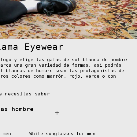
КМ)
Botswana (BWP P)
Bouvet Island (EUR
€)
Brazil (EUR €)
lama Eyewear
British Indian
Ocean Territory
(USD $)
álogo y elige las gafas de sol blanca de hombre
British Virgin
barca una gran variedad de formas, así podrás
Islands (USD $)
ol blancas de hombre sean las protagonistas de
Brunei (BND $)
tros colores como marrón, rojo, verde o con
Bulgaria (EUR €)
Burkina Faso (XOF
e necesitas saber
Fr)
Burundi (BIF Fr)
cas hombre
Cambodia (KHR ៛)
Cameroon (XAF CFA)
Canada (CAD $)
 men
White sunglasses for men