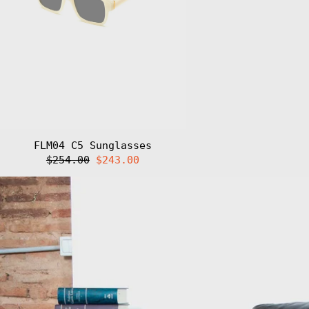
FLM04 C5 Sunglasses
Regular
Sale
$254.00
$243.00
price
price