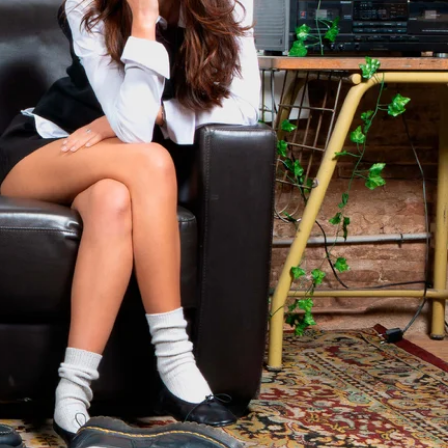
Australia (AUD $)
Austria (EUR €)
Azerbaijan (AZN ₼)
Bahamas (BSD $)
Bahrain (EUR €)
Bangladesh (BDT ৳)
Barbados (BBD $)
Belarus (EUR €)
Belgium (EUR €)
Belize (BZD $)
Benin (XOF Fr)
Bermuda (USD $)
Bhutan (EUR €)
Bolivia (BOB Bs.)
Bosnia &
Herzegovina (BAM