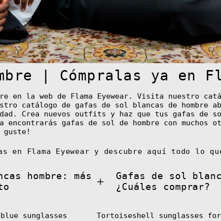
mbre | Cómpralas ya en F
re en la web de Flama Eyewear. Visita nuestro cat
stro catálogo de gafas de sol blancas de hombre a
dad. Crea nuevos outfits y haz que tus gafas de s
a encontrarás gafas de sol de hombre con muchos o
 guste!
as en Flama Eyewear y descubre aquí todo lo qu
ncas hombre: más
Gafas de sol blan
to
¿Cuáles comprar?
 blue sunglasses
Tortoiseshell sunglasses for