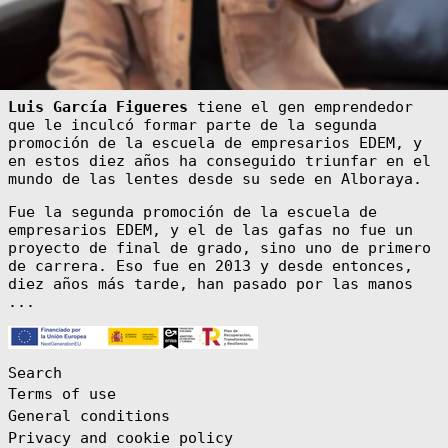
Afghanistan
(AFN ؋)
Åland Islands
(EUR €)
Albania (ALL L)
Luis García Figueres
tiene el gen emprendedor
Algeria (DZD
que le inculcó formar parte de la segunda
د.ج)
promoción de la escuela de empresarios EDEM, y
Andorra (EUR €)
en estos diez años ha conseguido triunfar en el
Angola (EUR €)
mundo de las lentes desde su sede en Alboraya.
Anguilla (XCD
Fue la segunda promoción de la escuela de
$)
empresarios EDEM, y el de las gafas no fue un
Antigua &
proyecto de final de grado, sino uno de primero
Barbuda (XCD $)
de carrera. Eso fue en 2013 y desde entonces,
Argentina (EUR
diez años más tarde, han pasado por las manos
€)
...
Armenia (AMD
դր.)
Aruba (AWG ƒ)
Search
Ascension
Island (SHP £)
Terms of use
Australia (AUD
General conditions
$)
Privacy and cookie policy