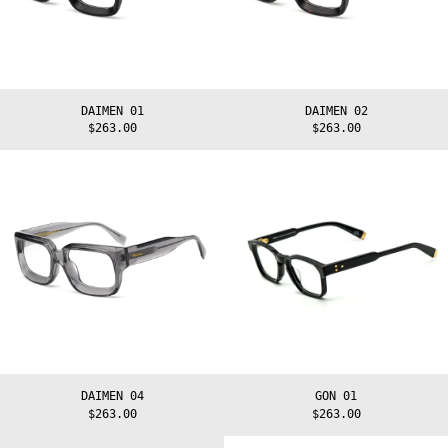
Åland Islands
(EUR €)
Albania (ALL L)
Algeria (DZD
د.ج)
Andorra (EUR €)
DAIMEN 01
DAIMEN 02
Angola (EUR €)
$263.00
$263.00
Anguilla (XCD
DAIMEN
GON
$)
04
01
Antigua &
Barbuda (XCD $)
Argentina (EUR
€)
Armenia (AMD
դր.)
Aruba (AWG ƒ)
Ascension
Island (SHP £)
Australia (AUD
$)
DAIMEN 04
GON 01
Austria (EUR €)
$263.00
$263.00
Azerbaijan (AZN
₼)
GON
GON