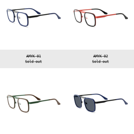
AMYK 01
AMYK 02
Sold out
Sold out
AMYK
AMYK
04
SUN
01