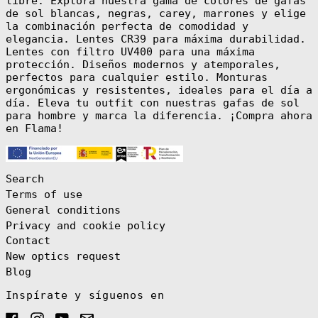
libre. Explora nuestra gama de colores de gafas
Gambia (GMD D)
de sol blancas, negras, carey, marrones y elige
la combinación perfecta de comodidad y
Georgia (EUR €)
elegancia. Lentes CR39 para máxima durabilidad.
Germany (EUR €)
Lentes con filtro UV400 para una máxima
protección. Diseños modernos y atemporales,
Ghana (EUR €)
perfectos para cualquier estilo. Monturas
Gibraltar (GBP
ergonómicas y resistentes, ideales para el día a
£)
día. Eleva tu outfit con nuestras gafas de sol
Greece (EUR €)
para hombre y marca la diferencia. ¡Compra ahora
en Flama!
Greenland (DKK
kr.)
Grenada (XCD $)
Guadeloupe (EUR
Search
€)
Terms of use
Guatemala (GTQ
General conditions
Q)
Privacy and cookie policy
Guernsey (GBP
£)
Contact
Guinea (GNF Fr)
New optics request
Blog
Guinea-Bissau
(XOF Fr)
Inspírate y síguenos en
Guyana (GYD $)
Facebook
Instagram
YouTube
Email
Haiti (EUR €)