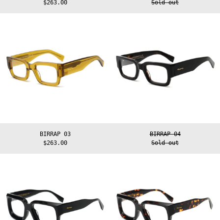
$263.00
Sold out
BIRRAP
BIRRAP
03
04
BIRRAP 03
BIRRAP 04
$263.00
Sold out
DAIMEN
DAIMEN
01
02
Afghanistan
(AFN ؋)