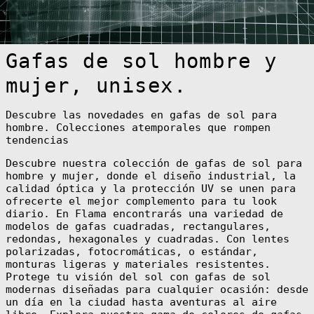
CFA)
Eritrea (EUR €)
Estonia (EUR €)
Gafas de sol hombre y
Eswatini (EUR
€)
mujer, unisex.
Ethiopia (ETB
Br)
Falkland
Descubre las novedades en gafas de sol para
Islands (FKP £)
hombre. Colecciones atemporales que rompen
Faroe Islands
tendencias
(DKK kr.)
Fiji (FJD $)
Descubre nuestra colección de gafas de sol para
hombre y mujer, donde el diseño industrial, la
Finland (EUR €)
calidad óptica y la protección UV se unen para
France (EUR €)
ofrecerte el mejor complemento para tu look
diario. En Flama encontrarás una variedad de
French Guiana
(EUR €)
modelos de gafas cuadradas, rectangulares,
redondas, hexagonales y cuadradas. Con lentes
French
Polynesia (XPF
polarizadas, fotocromáticas, o estándar,
Fr)
monturas ligeras y materiales resistentes.
French Southern
Protege tu visión del sol con gafas de sol
Territories
modernas diseñadas para cualquier ocasión: desde
(EUR €)
un día en la ciudad hasta aventuras al aire
Gabon (XOF Fr)