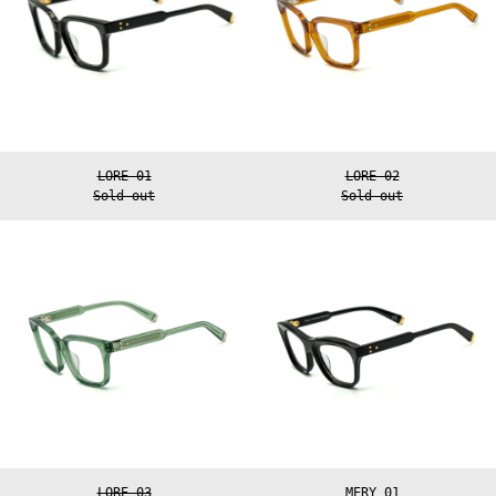
Brazil (EUR €)
British Indian
Ocean Territory
(USD $)
British Virgin
Islands (USD $)
Brunei (BND $)
Bulgaria (EUR
€)
LORE 01
LORE 02
Sold out
Sold out
Burkina Faso
(XOF Fr)
LORE
MERY
Burundi (BIF
03
01
Fr)
Cambodia (KHR
៛)
Cameroon (XAF
CFA)
Canada (CAD $)
Cape Verde (CVE
$)
Caribbean
Netherlands
(USD $)
Cayman Islands
LORE 03
MERY 01