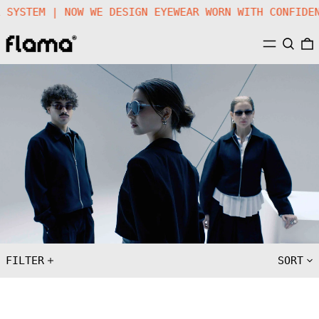
NICAL SYSTEM | NOW WE DESIGN EYEWEAR WORN WITH CON
MENU
SEARC
FILTER
SORT
AMYK
AMYK
01
02