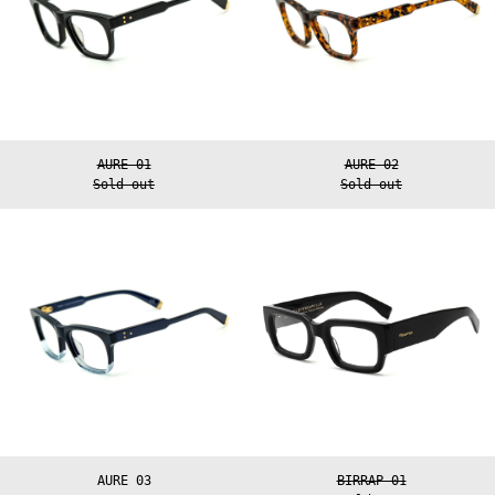
AURE 01
AURE 02
Sold out
Sold out
AURE
BIRRAP
03
01
AURE 03
BIRRAP 01