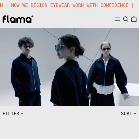
TEM | NOW WE DESIGN EYEWEAR WORN WITH CONFIDENCE 
MENU
SEARC
FILTER
SORT
BIRRAP
SUN
01