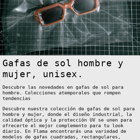
Algeria (DZD
د.ج)
Andorra (EUR €)
Angola (EUR €)
Anguilla (XCD
$)
Antigua &
Barbuda (XCD $)
Argentina (EUR
Gafas de sol hombre y
€)
Armenia (AMD
mujer, unisex.
դր.)
Aruba (AWG ƒ)
Descubre las novedades en gafas de sol para
Ascension
hombre. Colecciones atemporales que rompen
Island (SHP £)
tendencias
Australia (AUD
$)
Descubre nuestra colección de gafas de sol para
Austria (EUR €)
hombre y mujer, donde el diseño industrial, la
calidad óptica y la protección UV se unen para
Azerbaijan (AZN
₼)
ofrecerte el mejor complemento para tu look
diario. En Flama encontrarás una variedad de
Bahamas (BSD $)
modelos de gafas cuadradas, rectangulares,
Bahrain (EUR €)