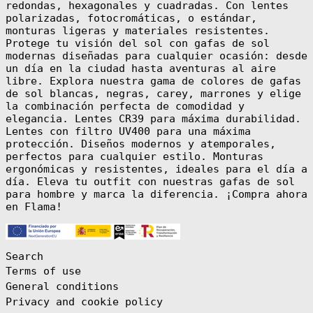
redondas, hexagonales y cuadradas. Con lentes
polarizadas, fotocromáticas, o estándar,
Bangladesh (BDT
৳)
monturas ligeras y materiales resistentes.
Protege tu visión del sol con gafas de sol
Barbados (BBD
$)
modernas diseñadas para cualquier ocasión: desde
un día en la ciudad hasta aventuras al aire
Belarus (EUR €)
libre. Explora nuestra gama de colores de gafas
Belgium (EUR €)
de sol blancas, negras, carey, marrones y elige
la combinación perfecta de comodidad y
Belize (BZD $)
elegancia. Lentes CR39 para máxima durabilidad.
Benin (XOF Fr)
Lentes con filtro UV400 para una máxima
Bermuda (USD $)
protección. Diseños modernos y atemporales,
perfectos para cualquier estilo. Monturas
Bhutan (EUR €)
ergonómicas y resistentes, ideales para el día a
Bolivia (BOB
día. Eleva tu outfit con nuestras gafas de sol
Bs.)
para hombre y marca la diferencia. ¡Compra ahora
Bosnia &
en Flama!
Herzegovina
(BAM КМ)
Botswana (BWP
P)
Search
Bouvet Island
Terms of use
(EUR €)
General conditions
Brazil (EUR €)
Privacy and cookie policy
British Indian