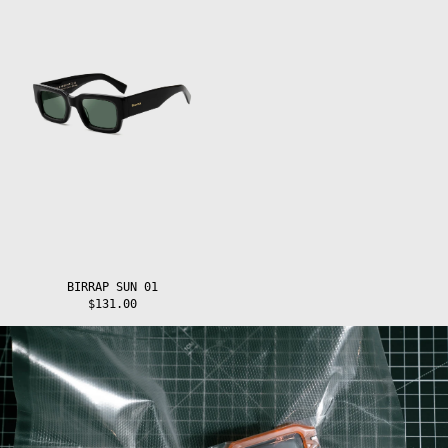
BIRRAP SUN 01
$131.00
Afghanistan
(AFN ؋)
Åland Islands
(EUR €)
Albania (ALL L)