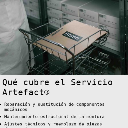
Belice (BZD $)
Benín (XOF Fr)
Bermudas (USD
$)
Bielorrusia
(EUR €)
Bolivia (BOB
Bs.)
Bosnia y
Herzegovina
(BAM КМ)
Botsuana (BWP
P)
Brasil (EUR €)
Qué cubre el Servicio
Brunéi (BND $)
Artefact®
Bulgaria (EUR
€)
Burkina Faso
(XOF Fr)
Reparación y sustitución de componentes
mecánicos
Burundi (BIF
Fr)
Mantenimiento estructural de la montura
Bután (EUR €)
Ajustes técnicos y reemplazo de piezas