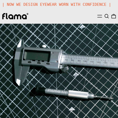
STEM | NOW WE DESIGN EYEWEAR WORN WITH CONFIDENCE 
MENÚ
BUSCA