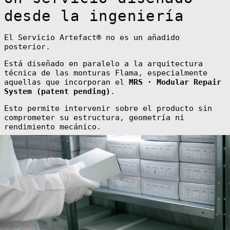
Barbuda (XCD $)
desde la ingeniería
Arabia Saudí
(SAR ر.س)
El Servicio Artefact® no es un añadido
Argelia (DZD
د.ج)
posterior.
Argentina (EUR
€)
Está diseñado en paralelo a la arquitectura
técnica de las monturas Flama, especialmente
Armenia (AMD
aquellas que incorporan el
MRS · Modular Repair
դր.)
System (patent pending)
.
Aruba (AWG ƒ)
Esto permite intervenir sobre el producto sin
Australia (AUD
$)
comprometer su estructura, geometría ni
rendimiento mecánico.
Austria (EUR €)
Azerbaiyán (AZN
₼)
Bahamas (BSD $)
Bangladés (BDT
৳)
Barbados (BBD
$)
Baréin (EUR €)
Bélgica (EUR €)