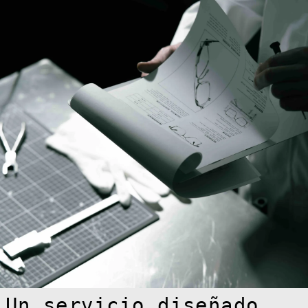
Afganistán (AFN
؋)
Albania (ALL L)
Alemania (EUR
€)
Andorra (EUR €)
Angola (EUR €)
Anguila (XCD $)
Un servicio diseñado
Antigua y