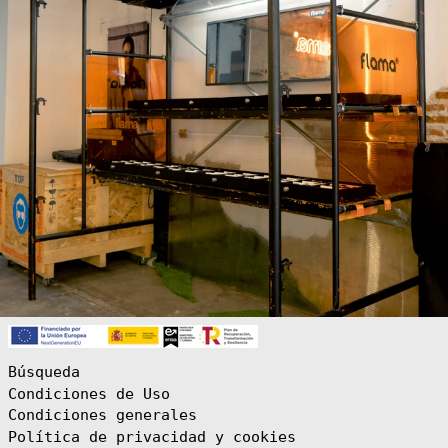
Cabo Verde (CVE
$)
Camboya (KHR ៛)
Camerún (XAF
CFA)
Canadá (CAD $)
Caribe
neerlandés (USD
$)
Catar (QAR ر.ق)
Chad (XAF CFA)
Chequia (CZK
Kč)
Chile (EUR €)
China (CNY ¥)
Chipre (EUR €)
Ciudad del
Vaticano (EUR
Búsqueda
€)
Condiciones de Uso
Colombia (EUR
Condiciones generales
€)
Política de privacidad y cookies
Comoras (KMF