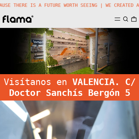
 |
BECAUSE THERE IS A FUTURE WORTH SEEING | WE CRE
MENÚ
BUSCA
Visítanos en
VALENCIA.
C/
Doctor Sanchís Bergón 5