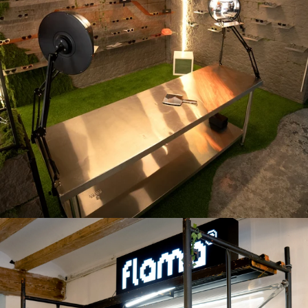
Belice (BZD $)
Benín (XOF Fr)
Bermudas (USD
$)
Bielorrusia
(EUR €)
Bolivia (BOB
Bs.)
Bosnia y
Herzegovina
(BAM КМ)
Botsuana (BWP
P)
Brasil (EUR €)
Brunéi (BND $)
Bulgaria (EUR
€)
Burkina Faso
(XOF Fr)
Burundi (BIF
Fr)
Bután (EUR €)