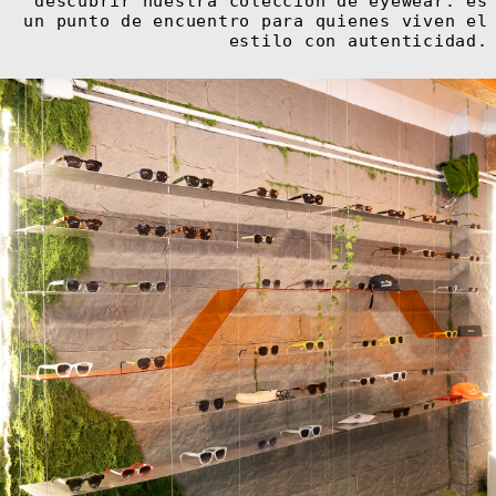
descubrir nuestra colección de eyewear: es
un punto de encuentro para quienes viven el
estilo con autenticidad.
Afganistán (AFN
؋)
Albania (ALL L)
Alemania (EUR
€)
Andorra (EUR €)
Angola (EUR €)
Anguila (XCD $)