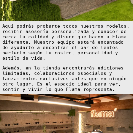
Antigua y
Barbuda (XCD $)
Arabia Saudí
(SAR ر.س)
Argelia (DZD
Aquí podrás probarte todos nuestros modelos,
د.ج)
recibir asesoría personalizada y conocer de
cerca la calidad y diseño que hacen a Flama
Argentina (EUR
€)
diferente. Nuestro equipo estará encantado
de ayudarte a encontrar el par de lentes
Armenia (AMD
դր.)
perfecto según tu rostro, personalidad y
estilo de vida.
Aruba (AWG ƒ)
Australia (AUD
Además, en la tienda encontrarás ediciones
$)
limitadas, colaboraciones especiales y
Austria (EUR €)
lanzamientos exclusivos antes que en ningún
otro lugar. Es el espacio ideal para ver,
Azerbaiyán (AZN
₼)
sentir y vivir lo que Flama representa.
Bahamas (BSD $)
Bangladés (BDT
৳)
Barbados (BBD
$)
Baréin (EUR €)
Bélgica (EUR €)