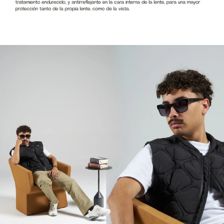
Afganistán (AFN
؋)
Albania (ALL L)
Alemania (EUR
€)
Andorra (EUR €)
Angola (EUR €)
Anguila (XCD $)
Antigua y
Barbuda (XCD $)
Arabia Saudí
(SAR ر.س)
Argelia (DZD
د.ج)
Argentina (EUR
€)
Armenia (AMD
դր.)