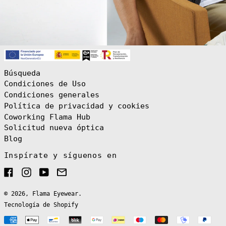
Aruba (AWG ƒ)
Australia (AUD
$)
Austria (EUR €)
Azerbaiyán (AZN
₼)
Bahamas (BSD $)
Búsqueda
Condiciones de Uso
Bangladés (BDT
৳)
Condiciones generales
Barbados (BBD
Política de privacidad y cookies
$)
Coworking Flama Hub
Baréin (EUR €)
Solicitud nueva óptica
Bélgica (EUR €)
Blog
Belice (BZD $)
Inspírate y síguenos en
Benín (XOF Fr)
Facebook
Instagram
YouTube
Email
Bermudas (USD
$)
Bielorrusia
© 2026,
Flama Eyewear
.
(EUR €)
Tecnología de Shopify
Bolivia (BOB
Bs.)
Métodos