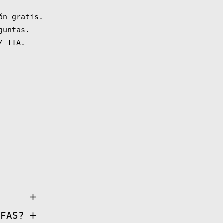
ón gratis.
guntas.
/ ITA.
Afghanistan (AFN ؋)
Åland Islands (EUR
€)
Albania (ALL L)
AFAS?