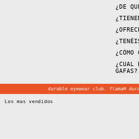
¿DE QU
¿TIENE
¿OFREC
¿TENÉI
¿CÓMO 
¿CUAL 
GAFAS?
durable eyewear club. flama®
durable e
Los mas vendidos
Gafas
de
Sol
FLM19
03
·