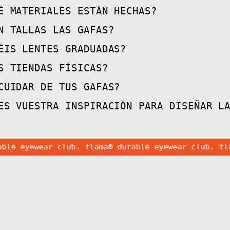
É MATERIALES ESTÁN HECHAS?
N TALLAS LAS GAFAS?
ÉIS LENTES GRADUADAS?
S TIENDAS FÍSICAS?
CUIDAR DE TUS GAFAS?
ES VUESTRA INSPIRACIÓN PARA DISEÑAR L
yewear club. flama®
durable eyewear club. flama®
Gafas
Gafas
de
de
Sol
Sol
FLM19
FLM19
02
01
·
·