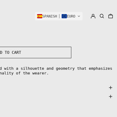
LOG IN
SEARCH
0
SPANISH
EURO
DD TO CART
d with a silhouette and geometry that emphasizes
nality of the wearer.