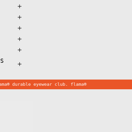
Algeria (DZD د.ج)
Andorra (EUR €)
Angola (EUR €)
Anguilla (XCD $)
Antigua & Barbuda
(XCD $)
Argentina (EUR €)
Armenia (AMD դր.)
AS
Aruba (AWG ƒ)
Ascension Island
(SHP £)
durable eyewear club. flama®
Australia (AUD $)
Austria (EUR €)
Azerbaijan (AZN ₼)
Gafas
de
Bahamas (BSD $)
Sol
FLM18
Bahrain (EUR €)
04
Bangladesh (BDT ৳)
·