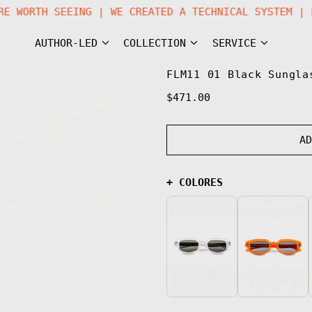
 IS A FUTURE WORTH SEEING | WE CREATED A TECHNICAL
AUTHOR-LED
COLLECTION
SERVICE
FLM11 01 Black Sungla
Regular
$471.00
price
A
+ COLORES