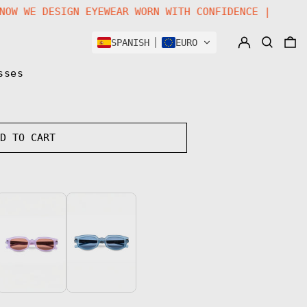
 SYSTEM | NOW WE DESIGN EYEWEAR WORN WITH CONFIDE
LOG IN
SEARCH
0
SPANISH
EURO
sses
DD TO CART