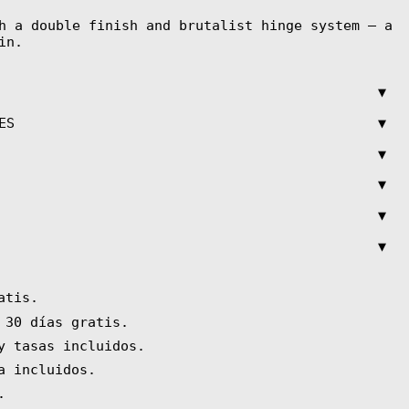
h a double finish and brutalist hinge system — a
in.
▼
▼
ES
▼
▼
▼
▼
atis.
 30 días gratis.
y tasas incluidos.
a incluidos.
.