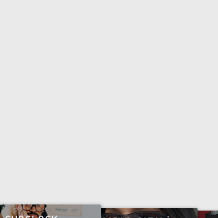
Colombia (EUR €)
Comoros (KMF Fr)
Congo - Brazzaville
(XAF CFA)
Congo - Kinshasa
(CDF Fr)
Cook Islands (NZD
$)
Costa Rica (CRC ₡)
Côte d’Ivoire (XOF
Fr)
Croatia (EUR €)
Curaçao (ANG ƒ)
Cyprus (EUR €)
Czechia (CZK Kč)
Denmark (DKK kr.)
Djibouti (DJF Fdj)