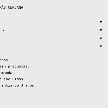
MÁS CERCANA
▼
▼
ES
▼
▼
oras.
sin preguntas.
emanda.
a incluidos.
rantía de 3 años.