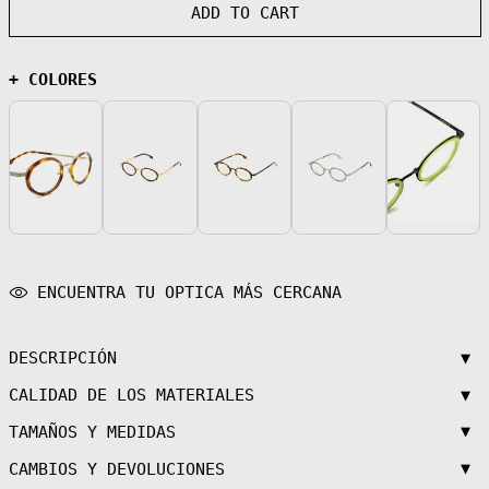
ADD TO CART
Andorra (EUR €)
Angola (EUR €)
+ COLORES
Anguilla (XCD
$)
Antigua &
Barbuda (XCD $)
Argentina (EUR
€)
Armenia (AMD
դր.)
Aruba (AWG ƒ)
Ascension
Island (SHP £)
ENCUENTRA TU OPTICA MÁS CERCANA
Australia (AUD
$)
Austria (EUR €)
▼
DESCRIPCIÓN
Azerbaijan (AZN
▼
CALIDAD DE LOS MATERIALES
₼)
Bahamas (BSD $)
▼
TAMAÑOS Y MEDIDAS
Bahrain (EUR €)
▼
CAMBIOS Y DEVOLUCIONES
Bangladesh (BDT
৳)