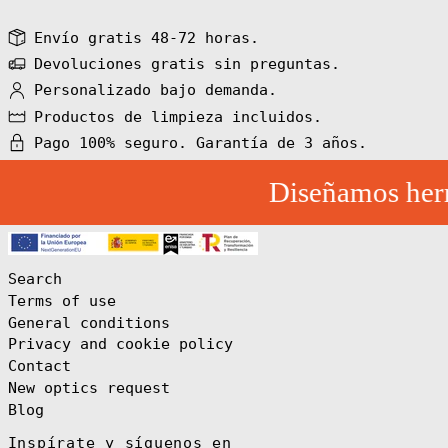
Barbados (BBD
Envío gratis 48-72 horas.
$)
Devoluciones gratis sin preguntas.
Belarus (EUR €)
Personalizado bajo demanda.
Belgium (EUR €)
Productos de limpieza incluidos.
Belize (BZD $)
Pago 100% seguro. Garantía de 3 años.
Benin (XOF Fr)
Bermuda (USD $)
Diseñamos herra
Bhutan (EUR €)
Bolivia (BOB
Bs.)
Bosnia &
Herzegovina
Search
(BAM КМ)
Terms of use
Botswana (BWP
P)
General conditions
Bouvet Island
Privacy and cookie policy
(EUR €)
Contact
Brazil (EUR €)
New optics request
British Indian
Blog
Ocean Territory
(USD $)
Inspírate y síguenos en