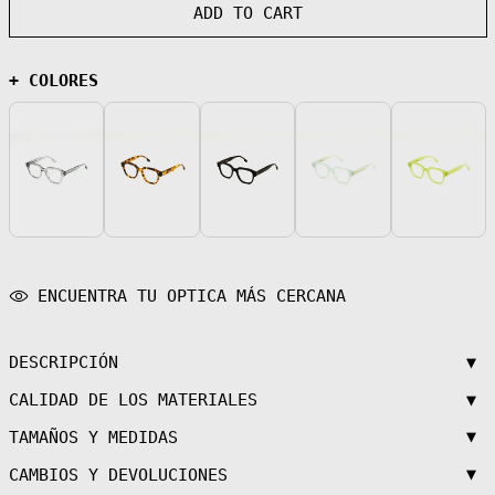
ADD TO CART
Andorra (EUR €)
Angola (EUR €)
+ COLORES
Anguilla (XCD
$)
Antigua &
Barbuda (XCD $)
Argentina (EUR
€)
Armenia (AMD
դր.)
Aruba (AWG ƒ)
Ascension
Island (SHP £)
ENCUENTRA TU OPTICA MÁS CERCANA
Australia (AUD
$)
Austria (EUR €)
▼
DESCRIPCIÓN
Azerbaijan (AZN
▼
CALIDAD DE LOS MATERIALES
₼)
Bahamas (BSD $)
▼
TAMAÑOS Y MEDIDAS
Bahrain (EUR €)
▼
CAMBIOS Y DEVOLUCIONES
Bangladesh (BDT
৳)