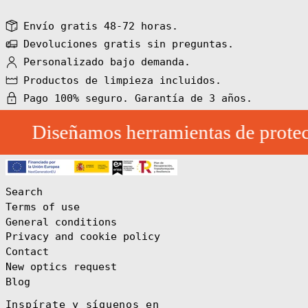
Barbados (BBD
Envío gratis 48-72 horas.
$)
Devoluciones gratis sin preguntas.
Belarus (EUR €)
Personalizado bajo demanda.
Belgium (EUR €)
Productos de limpieza incluidos.
Belize (BZD $)
Pago 100% seguro. Garantía de 3 años.
Benin (XOF Fr)
Bermuda (USD $)
Diseñamos herramientas de protecc
Bhutan (EUR €)
Bolivia (BOB
Bs.)
Bosnia &
Herzegovina
Search
(BAM КМ)
Terms of use
Botswana (BWP
P)
General conditions
Bouvet Island
Privacy and cookie policy
(EUR €)
Contact
Brazil (EUR €)
New optics request
British Indian
Blog
Ocean Territory
(USD $)
Inspírate y síguenos en