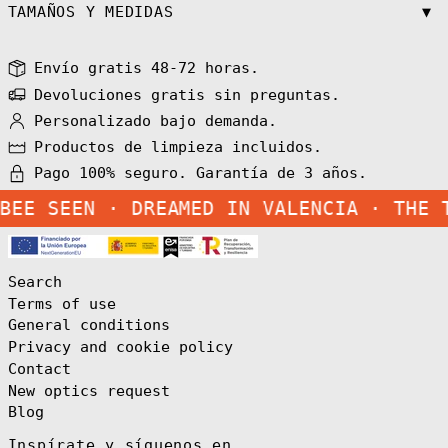
Armenia (AMD
▼
TAMAÑOS Y MEDIDAS
դր.)
Aruba (AWG ƒ)
Envío gratis 48-72 horas.
Ascension
Island (SHP £)
Devoluciones gratis sin preguntas.
Australia (AUD
Personalizado bajo demanda.
$)
Austria (EUR €)
Productos de limpieza incluidos.
Azerbaijan (AZN
Pago 100% seguro. Garantía de 3 años.
₼)
EE SEEN ·
DREAMED IN VALENCIA · THE TR
Bahamas (BSD $)
Bahrain (EUR €)
Bangladesh (BDT
৳)
Search
Barbados (BBD
Terms of use
$)
General conditions
Belarus (EUR €)
Privacy and cookie policy
Belgium (EUR €)
Contact
Belize (BZD $)
New optics request
Blog
Benin (XOF Fr)
Bermuda (USD $)
Inspírate y síguenos en