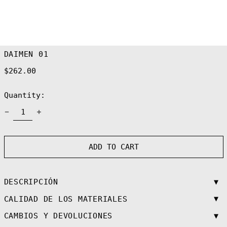
DAIMEN 01
Regular
$262.00
price
Afghanistan
(AFN ؋)
Quantity:
Åland Islands
(EUR €)
Albania (ALL L)
Algeria (DZD
د.ج)
ADD TO CART
Andorra (EUR €)
Angola (EUR €)
Anguilla (XCD
$)
▼
DESCRIPCIÓN
Antigua &
▼
CALIDAD DE LOS MATERIALES
Barbuda (XCD $)
Argentina (EUR
▼
CAMBIOS Y DEVOLUCIONES
€)