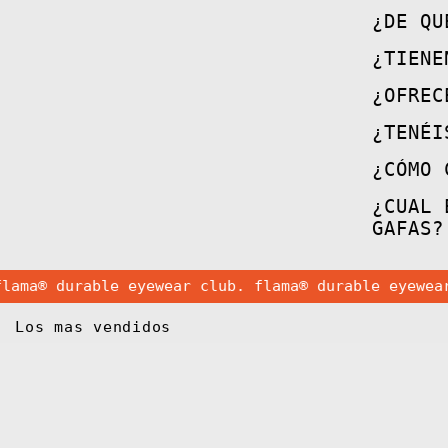
¿DE QU
¿TIENE
¿OFREC
¿TENÉI
¿CÓMO 
¿CUAL 
GAFAS?
durable eyewear club. flama®
durable eyewear clu
Los mas vendidos
Gafas
de
Sol
FLM19
03
·