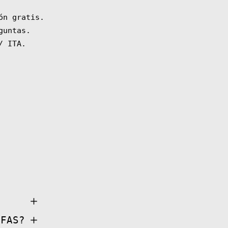
ón gratis.
guntas.
/ ITA.
Afghanistan (AFN ؋)
Åland Islands (EUR
€)
Albania (ALL L)
AFAS?