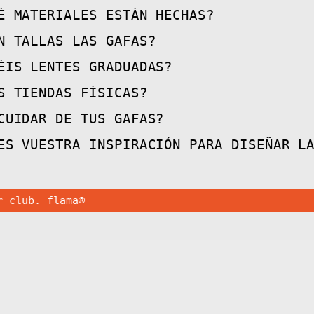
É MATERIALES ESTÁN HECHAS?
N TALLAS LAS GAFAS?
ÉIS LENTES GRADUADAS?
S TIENDAS FÍSICAS?
CUIDAR DE TUS GAFAS?
ES VUESTRA INSPIRACIÓN PARA DISEÑAR L
b. flama®
Gafas
Gafas
de
de
Sol
Sol
FLM19
FLM19
02
01
·
·