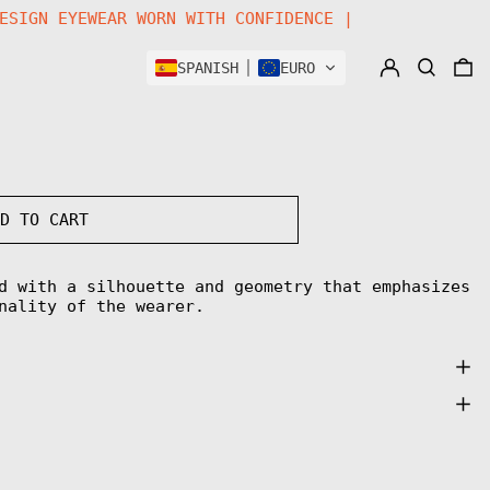
WE DESIGN EYEWEAR WORN WITH CONFIDENCE |
LOG IN
SEARCH
0
SPANISH
EURO
DD TO CART
d with a silhouette and geometry that emphasizes
nality of the wearer.