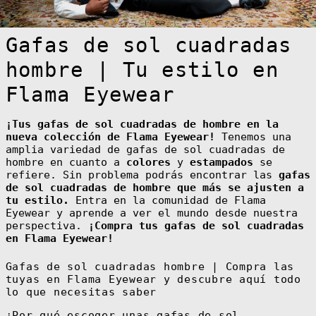
Fr)
Cambodia (KHR
៛)
Gafas de sol cuadradas
Cameroon (XAF
CFA)
hombre | Tu estilo en
Canada (CAD $)
Flama Eyewear
Cape Verde (CVE
$)
Caribbean
¡Tus gafas de sol cuadradas de hombre en la
Netherlands
(USD $)
nueva colección de Flama Eyewear!
Tenemos una
amplia variedad de gafas de sol cuadradas de
Cayman Islands
hombre en cuanto a
colores
y
estampados
se
(KYD $)
refiere. Sin problema podrás encontrar las
gafas
Central African
de sol cuadradas de hombre que más se ajusten a
Republic (XAF
CFA)
tu estilo.
Entra en la comunidad de Flama
Eyewear y aprende a ver el mundo desde nuestra
Chad (XAF CFA)
perspectiva.
¡Compra tus gafas de sol cuadradas
Chile (EUR €)
en Flama Eyewear!
China (CNY ¥)
Gafas de sol cuadradas hombre | Compra las
Christmas
Island (AUD $)
tuyas en Flama Eyewear y descubre aquí todo
lo que necesitas saber
Cocos (Keeling)
Islands (AUD $)
¿Por qué escoger unas gafas de sol