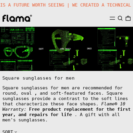
RE IS A FUTURE WORTH SEEING | WE CREATED A TECHNIC
MENU
SEARC
Square sunglasses for men
Square sunglasses for men are recommended for
round, oval
,
and soft-featured faces. Square
sunglasses provide a contrast to the soft lines
that characterize these face shapes.
Flame® 10
Warranty:
Free product replacement for the first
year, and repairs for life
. A gift with all
men's sunglasses.
SORT