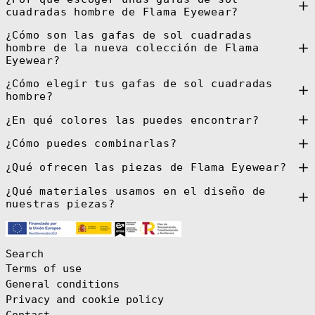
Colombia (EUR
cuadradas hombre de Flama Eyewear?
€)
Comoros (KMF
¿Cómo son las gafas de sol cuadradas
Fr)
hombre de la nueva colección de Flama
Congo -
Eyewear?
Brazzaville
(XAF CFA)
¿Cómo elegir tus gafas de sol cuadradas
Congo -
hombre?
Kinshasa (CDF
Fr)
¿En qué colores las puedes encontrar?
Cook Islands
(NZD $)
¿Cómo puedes combinarlas?
Costa Rica (CRC
₡)
¿Qué ofrecen las piezas de Flama Eyewear?
Côte d’Ivoire
(XOF Fr)
¿Qué materiales usamos en el diseño de
Croatia (EUR €)
nuestras piezas?
Curaçao (ANG ƒ)
Cyprus (EUR €)
Search
Czechia (CZK
Kč)
Terms of use
General conditions
Denmark (DKK
kr.)
Privacy and cookie policy
Djibouti (DJF
Contact